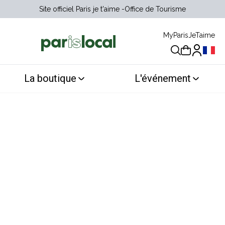
Site officiel Paris je t'aime
Office de Tourisme
MyParisJeTaime
Choix 
La boutique
L'événement