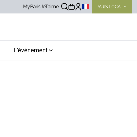
MyParisJeTaime
PARIS LOCAL
Choix de la langue
L'événement