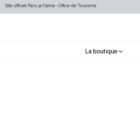
Site officiel Paris je t'aime
Office de Tourisme
La boutique