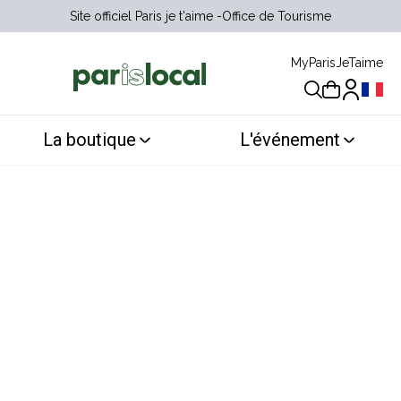
Site officiel Paris je t'aime
Office de Tourisme
MyParisJeTaime
Choix 
La boutique
L'événement