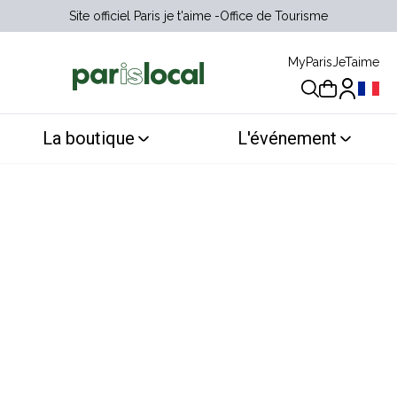
Site officiel Paris je t'aime
Office de Tourisme
MyParisJeTaime
Choix 
La boutique
L'événement