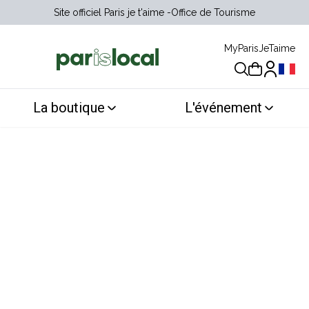
Site officiel Paris je t'aime
Office de Tourisme
MyParisJeTaime
Choix 
La boutique
L'événement