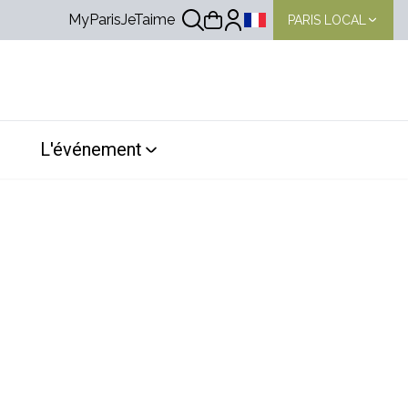
MyParisJeTaime
PARIS LOCAL
Choix de la langue
L'événement