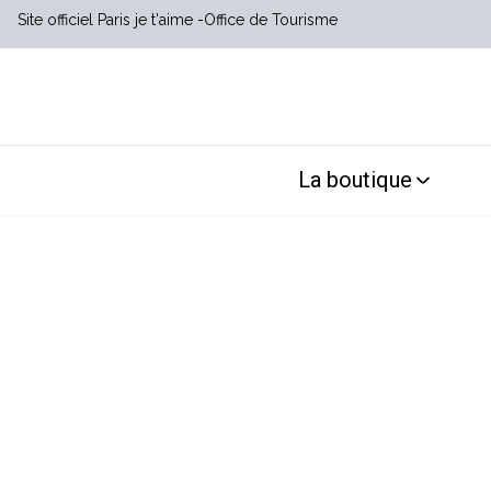
Site officiel Paris je t'aime
Office de Tourisme
La boutique