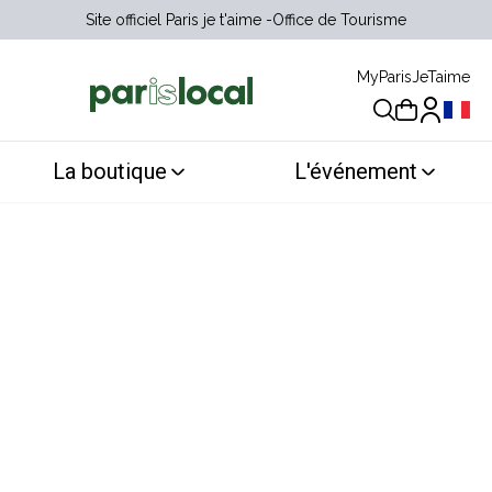
Site officiel Paris je t'aime
Office de Tourisme
MyParisJeTaime
Choix 
La boutique
L'événement