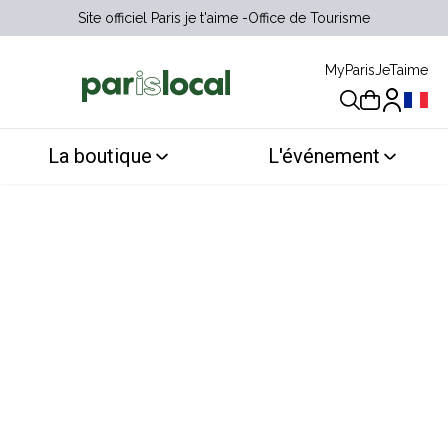
Site officiel Paris je t'aime
Office de Tourisme
MyParisJeTaime
Choix 
La boutique
L'événement