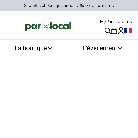
Site officiel Paris je t'aime
Office de Tourisme
MyParisJeTaime
Choix 
La boutique
L'événement