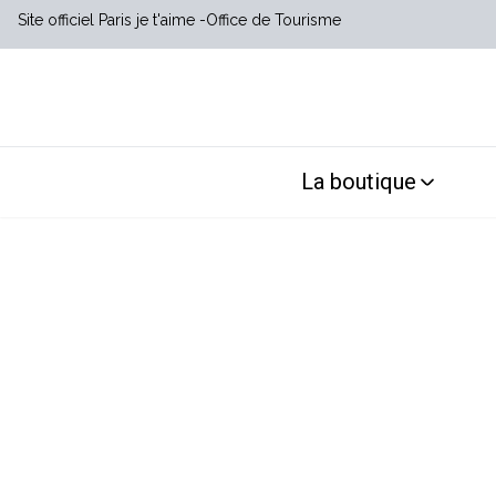
Site officiel Paris je t'aime
Office de Tourisme
La boutique