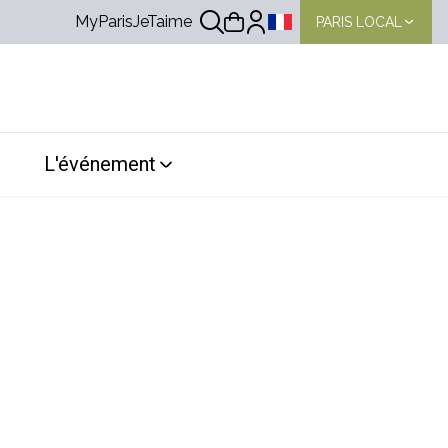
MyParisJeTaime
PARIS LOCAL
Choix de la langue
L'événement