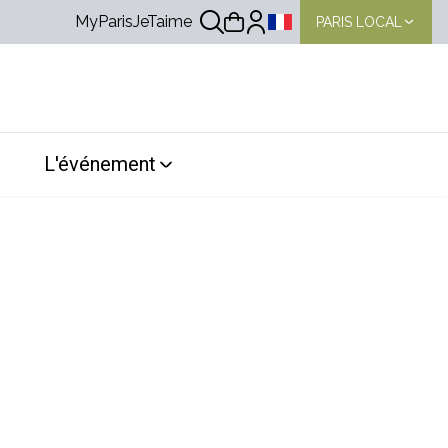
MyParisJeTaime
PARIS LOCAL
Choix de la langue
L'événement