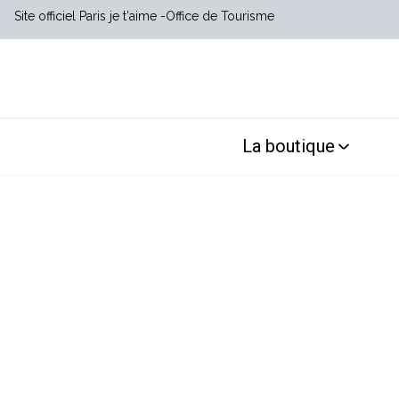
Site officiel Paris je t'aime
Office de Tourisme
La boutique