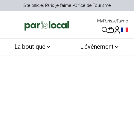
Site officiel Paris je t'aime
Office de Tourisme
MyParisJeTaime
Choix 
La boutique
L'événement