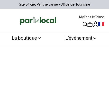
Site officiel Paris je t'aime
Office de Tourisme
MyParisJeTaime
Choix 
La boutique
L'événement