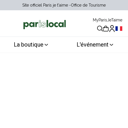
Site officiel Paris je t'aime
Office de Tourisme
MyParisJeTaime
Choix 
La boutique
L'événement