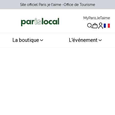
Site officiel Paris je t'aime
Office de Tourisme
MyParisJeTaime
Choix 
La boutique
L'événement