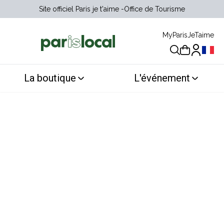
Site officiel Paris je t'aime
Office de Tourisme
MyParisJeTaime
Choix 
La boutique
L'événement