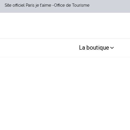
Site officiel Paris je t'aime
Office de Tourisme
La boutique