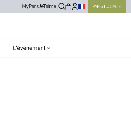
MyParisJeTaime
PARIS LOCAL
Choix de la langue
L'événement