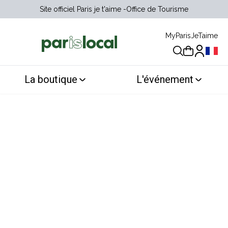
Site officiel Paris je t'aime
Office de Tourisme
MyParisJeTaime
Choix 
La boutique
L'événement