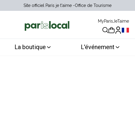
Site officiel Paris je t'aime
Office de Tourisme
MyParisJeTaime
Choix 
La boutique
L'événement