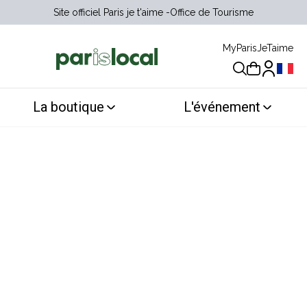
Site officiel Paris je t'aime
Office de Tourisme
MyParisJeTaime
Choix 
La boutique
L'événement