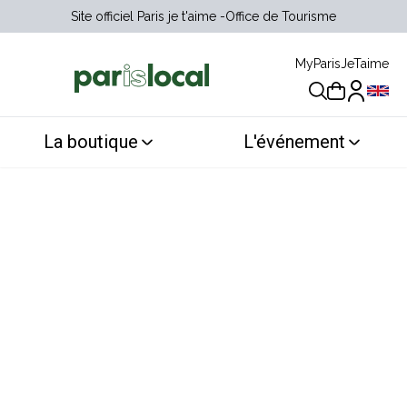
Site officiel Paris je t'aime
Office de Tourisme
MyParisJeTaime
Choix 
La boutique
L'événement